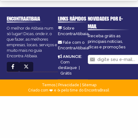
ENCONTRAATIBAIA
LINKS RÁPIDOS
NOVIDADES POR E-
MAIL
O melhor de Atibaia num
Sobre
só lugar! Dicas, onde ir, o
EncontraAtibaia
Receba grátis as
que fazer, as melhores
principais notícias,
Fale com o
empresas, locais, serviços e
dicas e promoções
EncontraAtibaia
muito mais no guia
Encontra Atibaia.
ANUNCIE
:
Com
destaque
|
Grátis
Termos
|
Privacidade
|
Sitemap
Criado com ❤️ e ☕ pelo time do EncontraBrasil