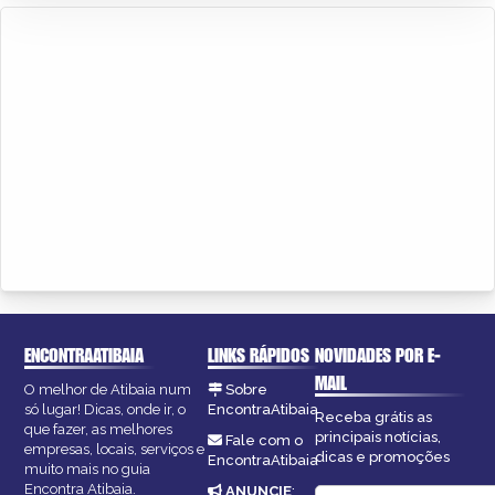
ENCONTRAATIBAIA
LINKS RÁPIDOS
NOVIDADES POR E-
MAIL
O melhor de Atibaia num
Sobre
só lugar! Dicas, onde ir, o
EncontraAtibaia
Receba grátis as
que fazer, as melhores
principais notícias,
Fale com o
empresas, locais, serviços e
dicas e promoções
EncontraAtibaia
muito mais no guia
Encontra Atibaia.
ANUNCIE
: