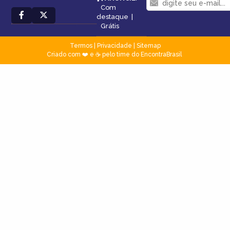
Com
destaque
|
Grátis
Termos
|
Privacidade
|
Sitemap
Criado com ❤️ e ☕ pelo time do EncontraBrasil