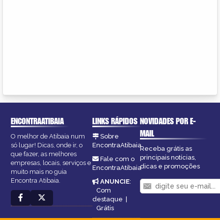
ENCONTRAATIBAIA
LINKS RÁPIDOS
NOVIDADES POR E-
MAIL
O melhor de Atibaia num
Sobre
só lugar! Dicas, onde ir, o
EncontraAtibaia
Receba grátis as
que fazer, as melhores
principais notícias,
Fale com o
empresas, locais, serviços e
dicas e promoções
EncontraAtibaia
muito mais no guia
Encontra Atibaia.
ANUNCIE
:
Com
destaque
|
Grátis