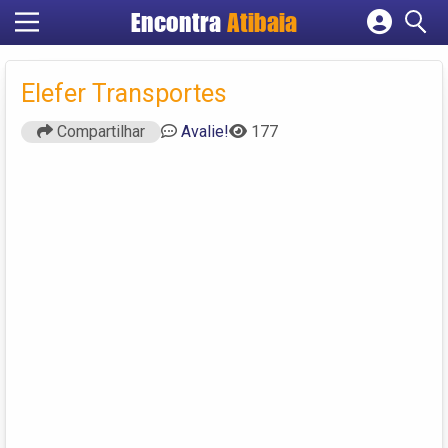
Encontra
Atibaia
Cadastrar empresa
Fazer login
Elefer Transportes
Criar conta
Compartilhar
Avalie!
177