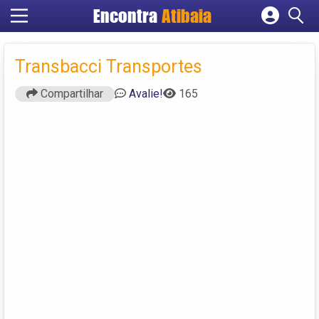
Encontra
Atibaia
Cadastrar empresa
Fazer login
Transbacci Transportes
Criar conta
Compartilhar
Avalie!
165