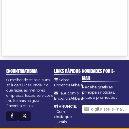
ENCONTRAATIBAIA
LINKS RÁPIDOS
NOVIDADES POR E-
MAIL
O melhor de Atibaia num
Sobre
só lugar! Dicas, onde ir, o
EncontraAtibaia
Receba grátis as
que fazer, as melhores
principais notícias,
Fale com o
empresas, locais, serviços e
dicas e promoções
EncontraAtibaia
muito mais no guia
Encontra Atibaia.
ANUNCIE
:
Com
destaque
|
Grátis