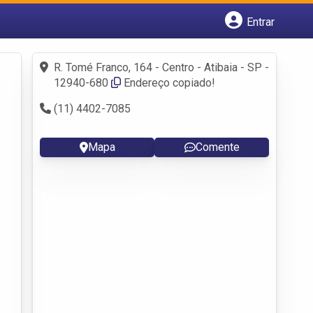
Entrar
Cadastrar empresa
Fazer login
R. Tomé Franco, 164 - Centro - Atibaia - SP -
Criar conta
12940-680
Endereço copiado!
(11) 4402-7085
Mapa
Comente