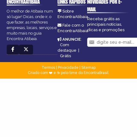
ENCONTRAATIBAIA
LINKS RÁPIDOS
NOVIDADES POR E-
MAIL
O melhor de Atibaia num
Sobre
só lugar! Dicas, onde ir, o
EncontraAtibaia
Receba grátis as
que fazer, as melhores
principais notícias,
Fale com o
empresas, locais, serviços e
dicas e promoções
EncontraAtibaia
muito mais no guia
Encontra Atibaia.
ANUNCIE
:
Com
destaque
|
Grátis
Termos
|
Privacidade
|
Sitemap
Criado com ❤️ e ☕ pelo time do EncontraBrasil