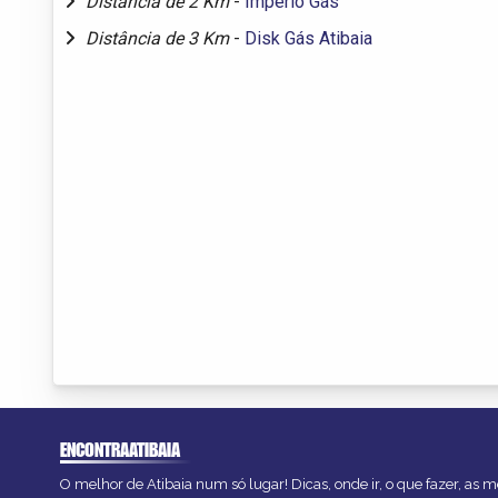
Distância de 2 Km
-
Império Gás
Distância de 3 Km
-
Disk Gás Atibaia
ENCONTRAATIBAIA
O melhor de Atibaia num só lugar! Dicas, onde ir, o que fazer, as