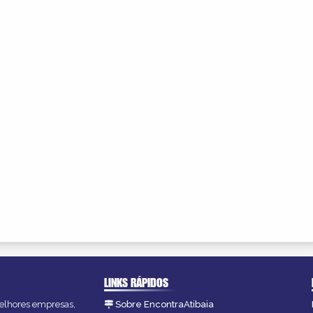
LINKS RÁPIDOS
 melhores empresas,
Sobre EncontraAtibaia