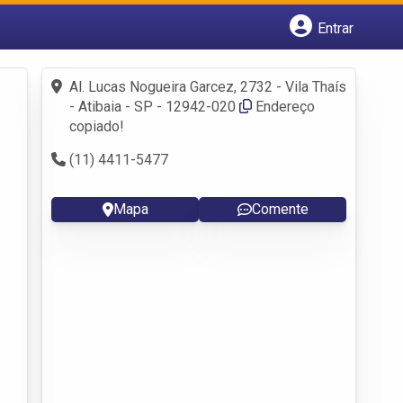
Entrar
Cadastrar empresa
Fazer login
Al. Lucas Nogueira Garcez, 2732 - Vila Thaís
Criar conta
- Atibaia - SP - 12942-020
Endereço
copiado!
(11) 4411-5477
Mapa
Comente