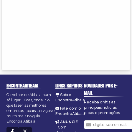
ENCONTRAATIBAIA
LINKS RÁPIDOS
NOVIDADES POR E-
MAIL
O melhor de Atibaia num
Sobre
só lugar! Dicas, onde ir, o
EncontraAtibaia
Receba grátis as
que fazer, as melhores
principais notícias,
Fale com o
empresas, locais, serviços e
dicas e promoções
EncontraAtibaia
muito mais no guia
Encontra Atibaia.
ANUNCIE
:
Com