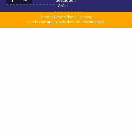
destaque
|
Grátis
Termos
|
Privacidade
|
Sitemap
Criado com ❤️ e ☕ pelo time do EncontraBrasil