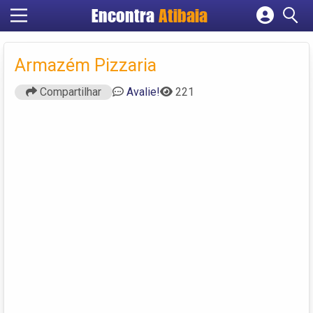
Encontra
Atibaia
Cadastrar empresa
Fazer login
Armazém Pizzaria
Criar conta
Compartilhar
Avalie!
221