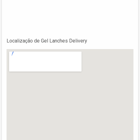
Localização de Gel Lanches Delivery