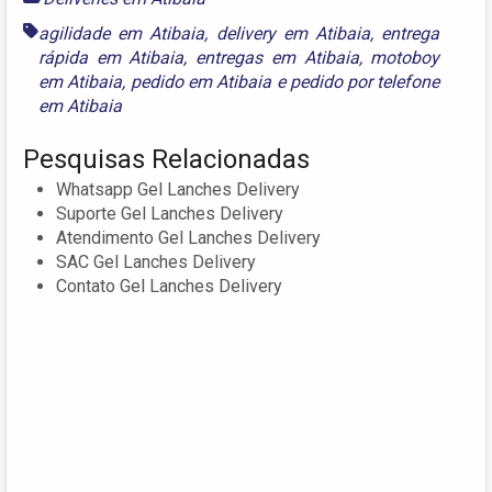
agilidade em Atibaia
,
delivery em Atibaia
,
entrega
rápida em Atibaia
,
entregas em Atibaia
,
motoboy
em Atibaia
,
pedido em Atibaia
e
pedido por telefone
em Atibaia
Pesquisas Relacionadas
Whatsapp Gel Lanches Delivery
Suporte Gel Lanches Delivery
Atendimento Gel Lanches Delivery
SAC Gel Lanches Delivery
Contato Gel Lanches Delivery