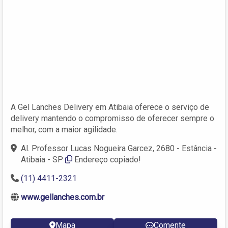
A Gel Lanches Delivery em Atibaia oferece o serviço de
delivery mantendo o compromisso de oferecer sempre o
melhor, com a maior agilidade.
Al. Professor Lucas Nogueira Garcez, 2680 - Estância -
Atibaia - SP
Endereço copiado!
(11) 4411-2321
www.gellanches.com.br
Mapa
Comente