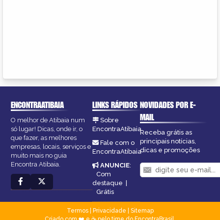
ENCONTRAATIBAIA
LINKS RÁPIDOS
NOVIDADES POR E-
MAIL
O melhor de Atibaia num
Sobre
só lugar! Dicas, onde ir, o
EncontraAtibaia
Receba grátis as
que fazer, as melhores
principais notícias,
Fale com o
empresas, locais, serviços e
dicas e promoções
EncontraAtibaia
muito mais no guia
Encontra Atibaia.
ANUNCIE
:
Com
destaque
|
Grátis
Termos
|
Privacidade
|
Sitemap
Criado com ❤️ e ☕ pelo time do EncontraBrasil