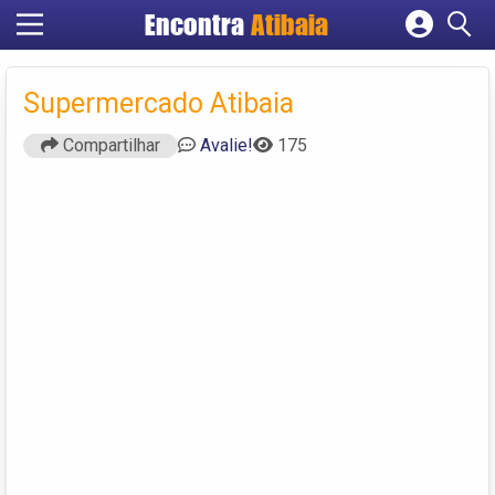
Encontra
Atibaia
Cadastrar empresa
Fazer login
Supermercado Atibaia
Criar conta
Compartilhar
Avalie!
175