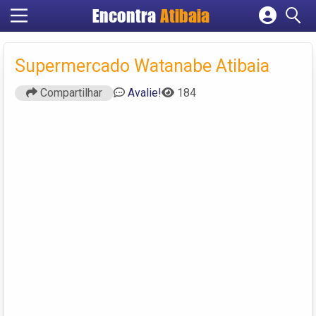
Encontra
Atibaia
Cadastrar empresa
Fazer login
Supermercado Watanabe Atibaia
Criar conta
Compartilhar
Avalie!
184