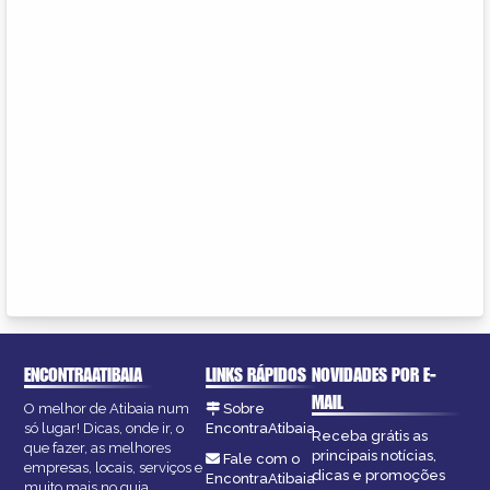
ENCONTRAATIBAIA
LINKS RÁPIDOS
NOVIDADES POR E-
MAIL
O melhor de Atibaia num
Sobre
só lugar! Dicas, onde ir, o
EncontraAtibaia
Receba grátis as
que fazer, as melhores
principais notícias,
Fale com o
empresas, locais, serviços e
dicas e promoções
EncontraAtibaia
muito mais no guia