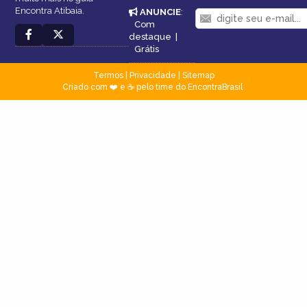
Encontra Atibaia.
ANUNCIE
:
Com
destaque
|
Grátis
Termos
|
Privacidade
|
Sitemap
Criado com ❤️ e ☕ pelo time do EncontraBrasil