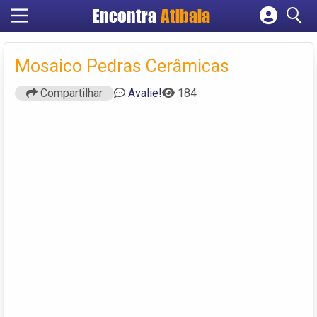
Encontra
Atibaia
Cadastrar empresa
Fazer login
Mosaico Pedras Cerâmicas
Criar conta
Compartilhar
Avalie!
184