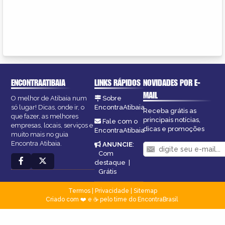
ENCONTRAATIBAIA
LINKS RÁPIDOS
NOVIDADES POR E-
MAIL
O melhor de Atibaia num
Sobre
só lugar! Dicas, onde ir, o
EncontraAtibaia
Receba grátis as
que fazer, as melhores
principais notícias,
Fale com o
empresas, locais, serviços e
dicas e promoções
EncontraAtibaia
muito mais no guia
Encontra Atibaia.
ANUNCIE
:
Com
destaque
|
Grátis
Termos
|
Privacidade
|
Sitemap
Criado com ❤️ e ☕ pelo time do EncontraBrasil