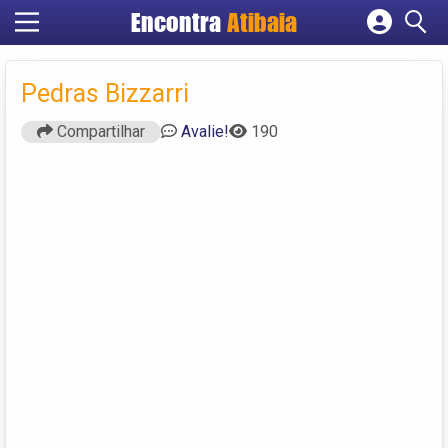
Encontra
Atibaia
Cadastrar empresa
Fazer login
Pedras Bizzarri
Criar conta
Compartilhar
Avalie!
190