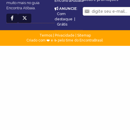
EncontraAtibaia
muito mais no guia
Encontra Atibaia.
ANUNCIE
:
Com
destaque
|
Grátis
Termos
|
Privacidade
|
Sitemap
Criado com ❤️ e ☕ pelo time do EncontraBrasil