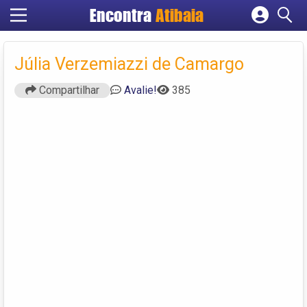
Encontra
Atibaia
Cadastrar empresa
Fazer login
Júlia Verzemiazzi de Camargo
Criar conta
Compartilhar
Avalie!
385