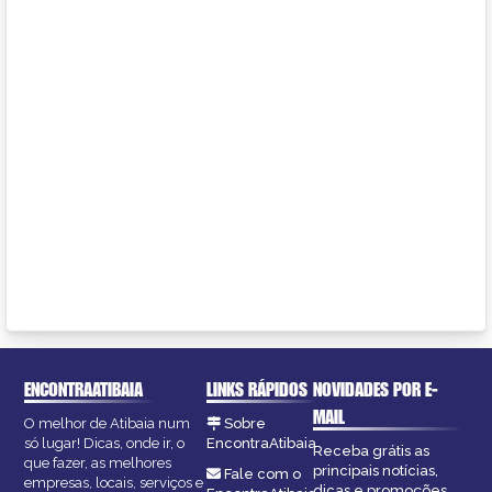
ENCONTRAATIBAIA
LINKS RÁPIDOS
NOVIDADES POR E-
MAIL
O melhor de Atibaia num
Sobre
só lugar! Dicas, onde ir, o
EncontraAtibaia
Receba grátis as
que fazer, as melhores
principais notícias,
Fale com o
empresas, locais, serviços e
dicas e promoções