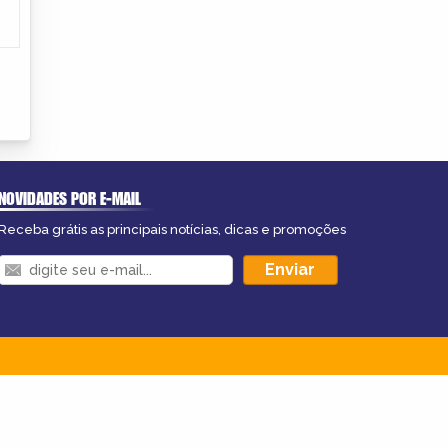
NOVIDADES POR E-MAIL
Receba grátis as principais notícias, dicas e promoções