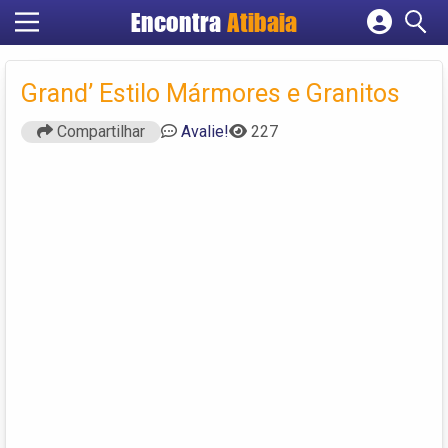
Encontra
Atibaia
Cadastrar empresa
Fazer login
Grand’ Estilo Mármores e Granitos
Criar conta
Compartilhar
Avalie!
227