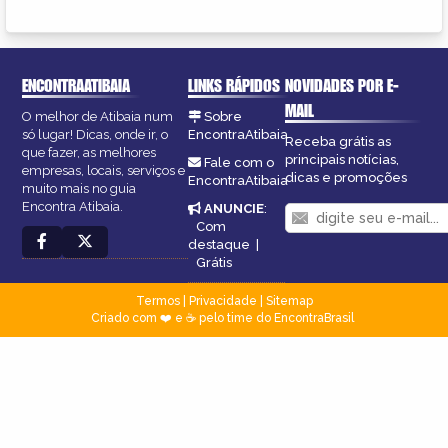
ENCONTRAATIBAIA
LINKS RÁPIDOS
NOVIDADES POR E-
MAIL
O melhor de Atibaia num
Sobre
só lugar! Dicas, onde ir, o
EncontraAtibaia
Receba grátis as
que fazer, as melhores
principais notícias,
Fale com o
empresas, locais, serviços e
dicas e promoções
EncontraAtibaia
muito mais no guia
Encontra Atibaia.
ANUNCIE
:
Com
destaque
|
Grátis
Termos
|
Privacidade
|
Sitemap
Criado com ❤️ e ☕ pelo time do EncontraBrasil