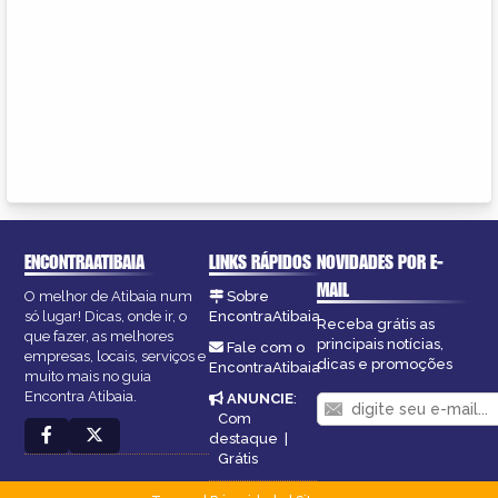
ENCONTRAATIBAIA
LINKS RÁPIDOS
NOVIDADES POR E-
MAIL
O melhor de Atibaia num
Sobre
só lugar! Dicas, onde ir, o
EncontraAtibaia
Receba grátis as
que fazer, as melhores
principais notícias,
Fale com o
empresas, locais, serviços e
dicas e promoções
EncontraAtibaia
muito mais no guia
Encontra Atibaia.
ANUNCIE
:
Com
destaque
|
Grátis