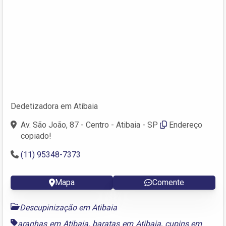
Dedetizadora em Atibaia
Av. São João, 87 - Centro - Atibaia - SP
Endereço
copiado!
(11) 95348-7373
Mapa
Comente
Descupinização em Atibaia
aranhas em Atibaia
,
baratas em Atibaia
,
cupins em