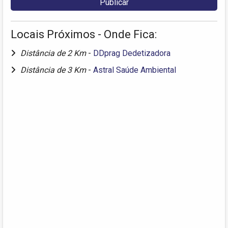
Locais Próximos - Onde Fica:
Distância de 2 Km
-
DDprag Dedetizadora
Distância de 3 Km
-
Astral Saúde Ambiental