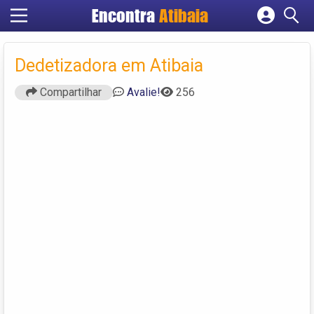
Encontra
Atibaia
Cadastrar empresa
Fazer login
Dedetizadora em Atibaia
Criar conta
Compartilhar
Avalie!
256