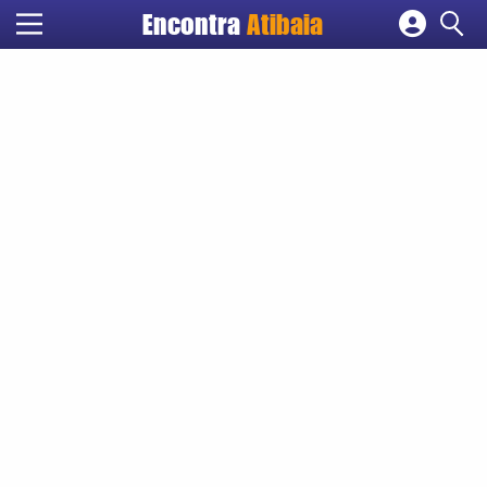
Encontra
Atibaia
Cadastrar empresa
Fazer login
Criar conta