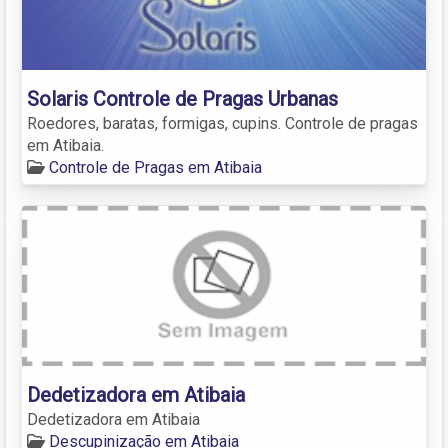
Solaris Controle de Pragas Urbanas
Roedores, baratas, formigas, cupins. Controle de pragas
em Atibaia.
Controle de Pragas em Atibaia
Dedetizadora em Atibaia
Dedetizadora em Atibaia
Descupinização em Atibaia