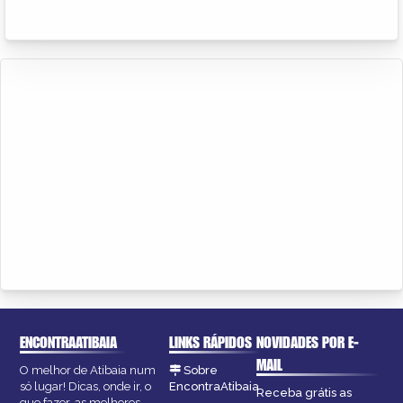
ENCONTRAATIBAIA
LINKS RÁPIDOS
NOVIDADES POR E-
MAIL
O melhor de Atibaia num
Sobre
só lugar! Dicas, onde ir, o
EncontraAtibaia
Receba grátis as
que fazer, as melhores