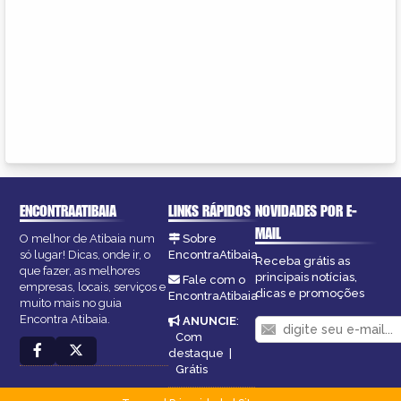
ENCONTRAATIBAIA
LINKS RÁPIDOS
NOVIDADES POR E-
MAIL
O melhor de Atibaia num
Sobre
só lugar! Dicas, onde ir, o
EncontraAtibaia
Receba grátis as
que fazer, as melhores
principais notícias,
Fale com o
empresas, locais, serviços e
dicas e promoções
EncontraAtibaia
muito mais no guia
Encontra Atibaia.
ANUNCIE
:
Com
destaque
|
Grátis