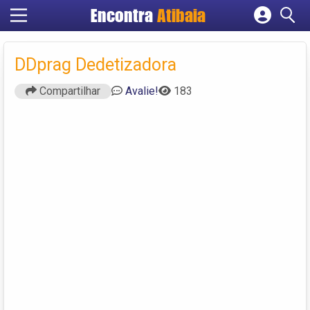
Encontra
Atibaia
Cadastrar empresa
Fazer login
DDprag Dedetizadora
Criar conta
Compartilhar
Avalie!
183