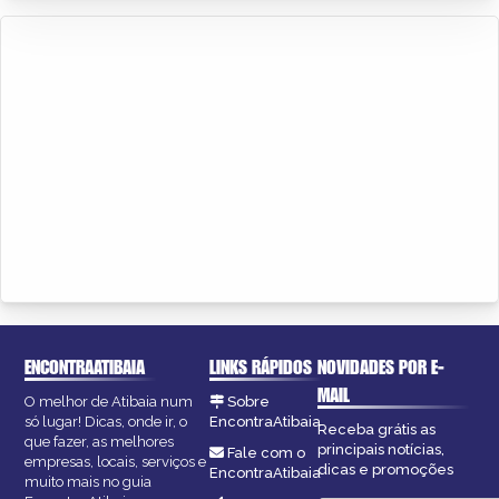
ENCONTRAATIBAIA
LINKS RÁPIDOS
NOVIDADES POR E-
MAIL
O melhor de Atibaia num
Sobre
só lugar! Dicas, onde ir, o
EncontraAtibaia
Receba grátis as
que fazer, as melhores
principais notícias,
Fale com o
empresas, locais, serviços e
dicas e promoções
EncontraAtibaia
muito mais no guia