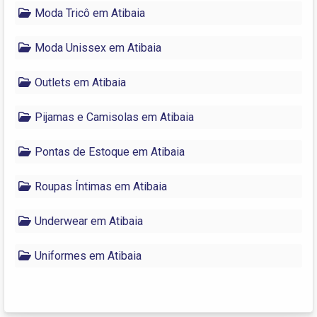
Moda Tricô em Atibaia
Moda Unissex em Atibaia
Outlets em Atibaia
Pijamas e Camisolas em Atibaia
Pontas de Estoque em Atibaia
Roupas Íntimas em Atibaia
Underwear em Atibaia
Uniformes em Atibaia