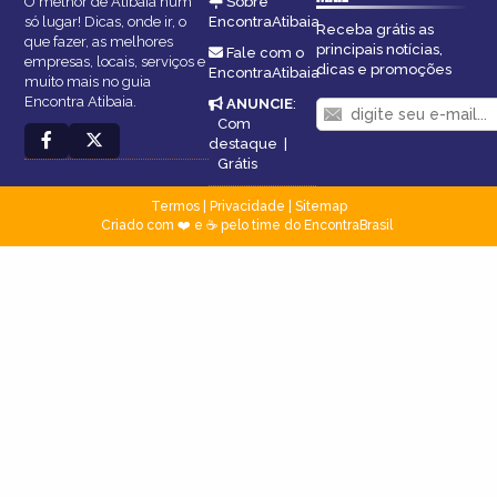
O melhor de Atibaia num
Sobre
só lugar! Dicas, onde ir, o
EncontraAtibaia
Receba grátis as
que fazer, as melhores
principais notícias,
Fale com o
empresas, locais, serviços e
dicas e promoções
EncontraAtibaia
muito mais no guia
Encontra Atibaia.
ANUNCIE
:
Com
destaque
|
Grátis
Termos
|
Privacidade
|
Sitemap
Criado com ❤️ e ☕ pelo time do EncontraBrasil