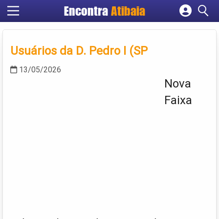
Encontra
Atibaia
Cadastrar empresa
Fazer login
Usuários da D. Pedro I (SP
Criar conta
13/05/2026
Nova
Faixa