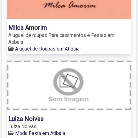
Milca Amorim
Aluguel de roupas Para casamentos e Festas em
Atibaia
Aluguel de Roupas em Atibaia
Luiza Noivas
Luiza Noivas
Moda Festa em Atibaia