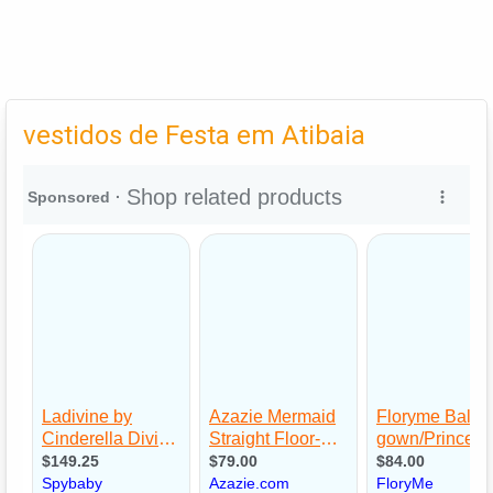
vestidos de Festa em Atibaia