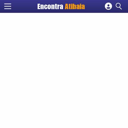
Encontra
Atibaia
Cadastrar empresa
Fazer login
Criar conta