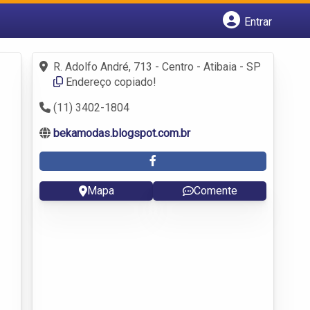
Entrar
Cadastrar empresa
Fazer login
R. Adolfo André, 713 - Centro - Atibaia - SP
Criar conta
Endereço copiado!
(11) 3402-1804
bekamodas.blogspot.com.br
Mapa
Comente