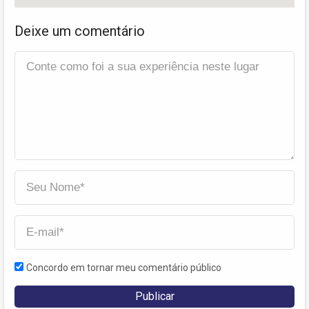
Deixe um comentário
Concordo em tornar meu comentário público