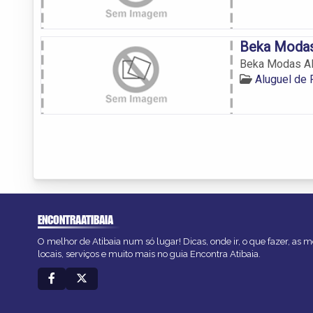
Beka Modas
Beka Modas Al
Aluguel de 
ENCONTRAATIBAIA
O melhor de Atibaia num só lugar! Dicas, onde ir, o que fazer, as
locais, serviços e muito mais no guia Encontra Atibaia.