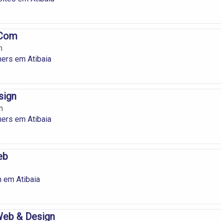
.Com
m
ers em Atibaia
sign
n
ers em Atibaia
eb
 em Atibaia
eb & Design