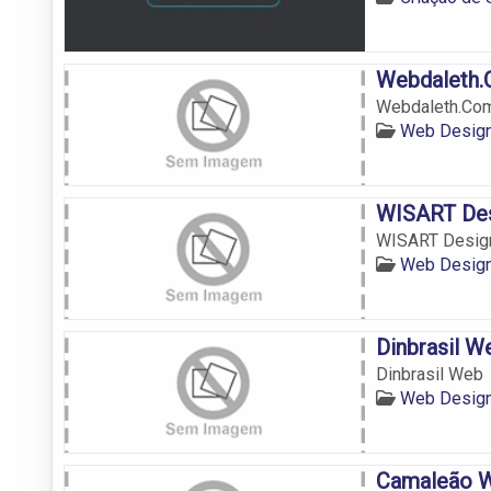
Webdaleth
Webdaleth.Co
Web Design
WISART De
WISART Desig
Web Design
Dinbrasil W
Dinbrasil Web
Web Design
Camaleão W