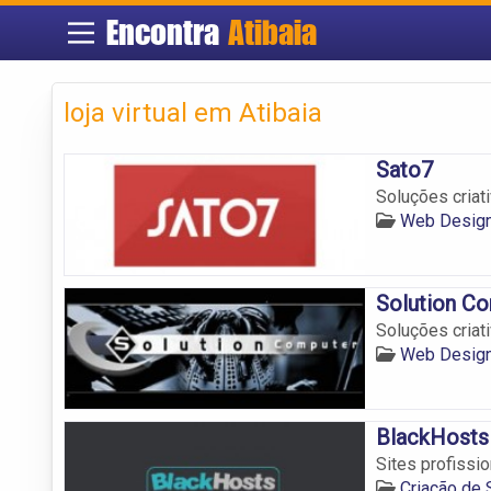
Encontra
Atibaia
loja virtual em Atibaia
Sato7
Soluções criat
Web Design
Solution C
Soluções criat
Web Design
BlackHosts
Sites profissi
Criação de 