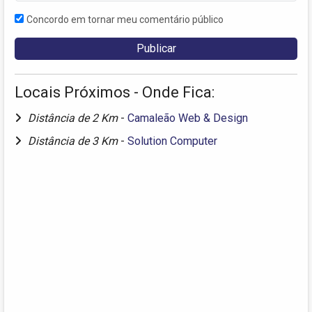
Concordo em tornar meu comentário público
Locais Próximos - Onde Fica:
Distância de 2 Km
-
Camaleão Web & Design
Distância de 3 Km
-
Solution Computer