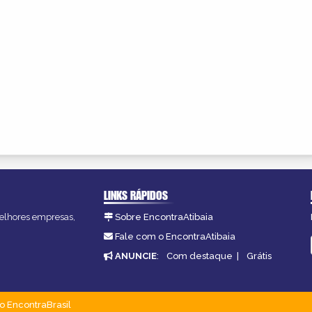
LINKS RÁPIDOS
 melhores empresas,
Sobre EncontraAtibaia
Fale com o EncontraAtibaia
ANUNCIE
:
Com destaque
|
Grátis
o EncontraBrasil