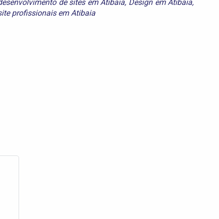
desenvolvimento de sites em Atibaia
,
Design em Atibaia
,
site profissionais em Atibaia