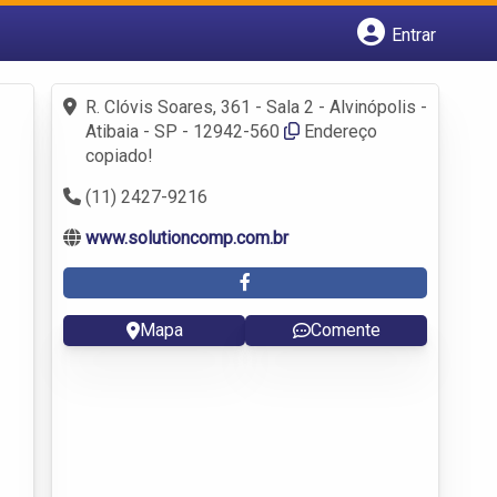
Entrar
Cadastrar empresa
Fazer login
R. Clóvis Soares, 361 - Sala 2 - Alvinópolis -
Criar conta
Atibaia - SP - 12942-560
Endereço
copiado!
(11) 2427-9216
www.solutioncomp.com.br
Mapa
Comente