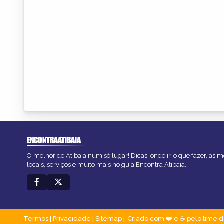
ENCONTRAATIBAIA
O melhor de Atibaia num só lugar! Dicas, onde ir, o que fazer, as
locais, serviços e muito mais no guia Encontra Atibaia.
Termos
|
Privacidade
|
Sitemap
Criado com ❤️ e ☕ pelo time d