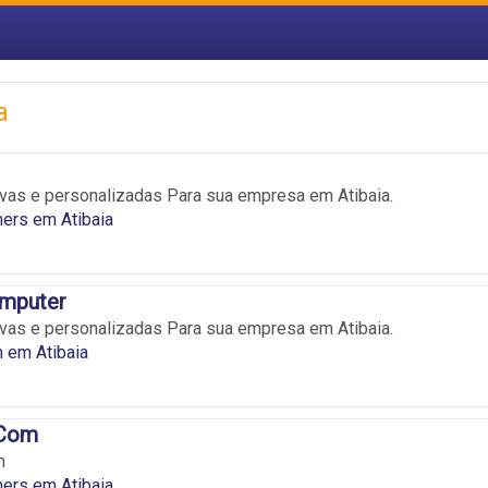
a
ivas e personalizadas Para sua empresa em Atibaia.
ers em Atibaia
omputer
ivas e personalizadas Para sua empresa em Atibaia.
 em Atibaia
.Com
m
ers em Atibaia