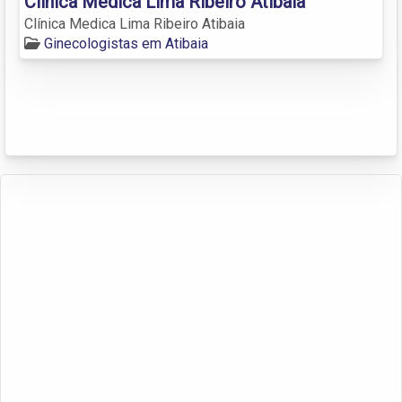
Clínica Medica Lima Ribeiro Atibaia
Clínica Medica Lima Ribeiro Atibaia
Ginecologistas em Atibaia