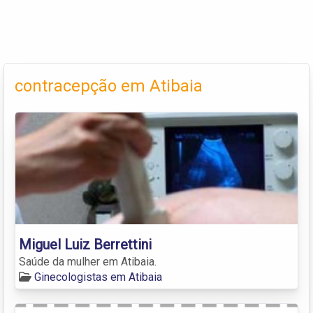
contracepção em Atibaia
Miguel Luiz Berrettini
Saúde da mulher em Atibaia.
Ginecologistas em Atibaia