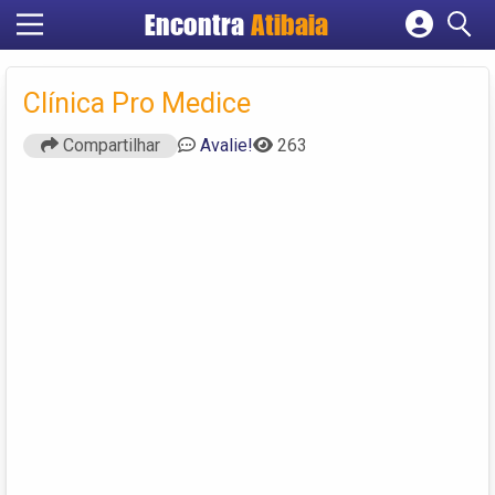
Encontra
Atibaia
Cadastrar empresa
Fazer login
Clínica Pro Medice
Criar conta
Compartilhar
Avalie!
263