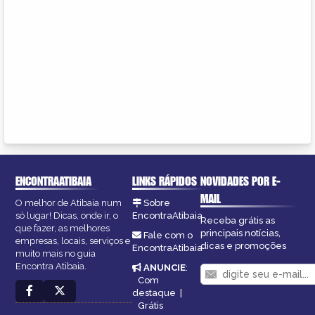
ENCONTRAATIBAIA
LINKS RÁPIDOS
NOVIDADES POR E-
MAIL
O melhor de Atibaia num
Sobre
só lugar! Dicas, onde ir, o
EncontraAtibaia
Receba grátis as
que fazer, as melhores
principais notícias,
Fale com o
empresas, locais, serviços e
dicas e promoções
EncontraAtibaia
muito mais no guia
Encontra Atibaia.
ANUNCIE
:
Com
destaque
|
Grátis