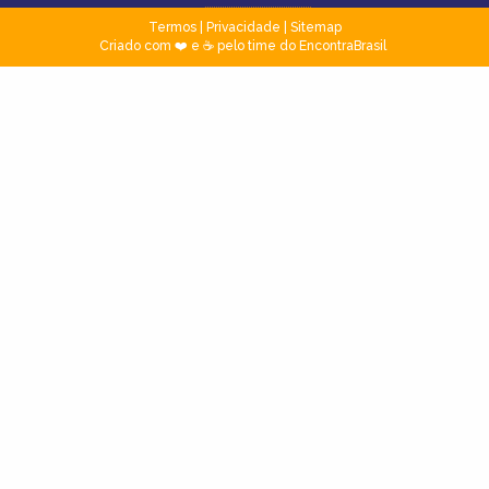
Termos
|
Privacidade
|
Sitemap
Criado com ❤️ e ☕ pelo time do EncontraBrasil