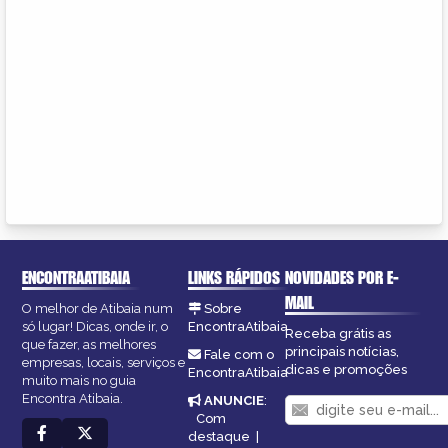
ENCONTRAATIBAIA
LINKS RÁPIDOS
NOVIDADES POR E-
MAIL
O melhor de Atibaia num
Sobre
só lugar! Dicas, onde ir, o
EncontraAtibaia
Receba grátis as
que fazer, as melhores
principais notícias,
Fale com o
empresas, locais, serviços e
dicas e promoções
EncontraAtibaia
muito mais no guia
Encontra Atibaia.
ANUNCIE
:
Com
destaque
|