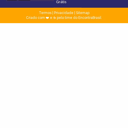
Grátis
Termos
|
Privacidade
|
Sitemap
Criado com ❤️ e ☕ pelo time do EncontraBrasil