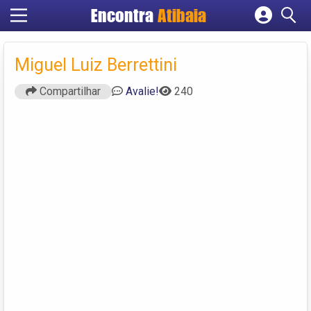
Encontra
Atibaia
Cadastrar empresa
Fazer login
Miguel Luiz Berrettini
Criar conta
Compartilhar
Avalie!
240