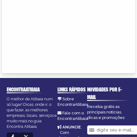
ENCONTRAATIBAIA
LINKS RÁPIDOS
NOVIDADES POR E-
MAIL
O melhor de Atibaia num
Sobre
só lugar! Dicas, onde ir, o
EncontraAtibaia
Receba grátis as
que fazer, as melhores
principais notícias,
Fale com o
empresas, locais, serviços e
dicas e promoções
EncontraAtibaia
muito mais no guia
Encontra Atibaia.
ANUNCIE
:
Com