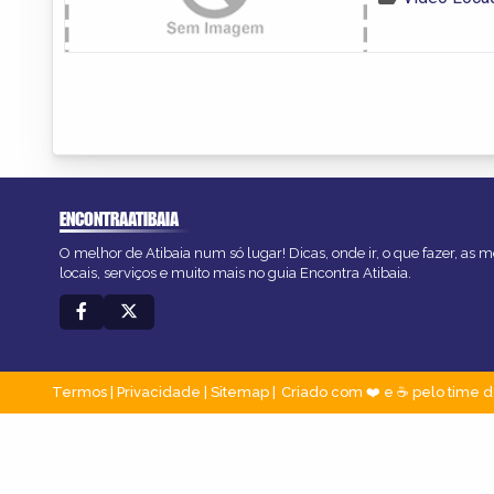
ENCONTRAATIBAIA
O melhor de Atibaia num só lugar! Dicas, onde ir, o que fazer, as
locais, serviços e muito mais no guia Encontra Atibaia.
Termos
|
Privacidade
|
Sitemap
Criado com ❤️ e ☕ pelo time d