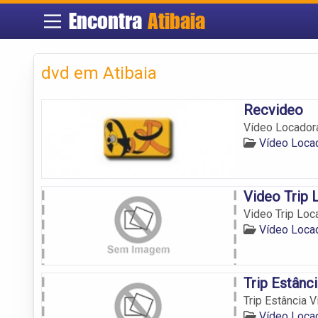
Encontra
Atibaia
dvd em Atibaia
Recvideo
Vídeo Locadora
Vídeo Loca
Video Trip 
Video Trip Loc
Vídeo Loca
Trip Estânc
Trip Estância V
Vídeo Loca