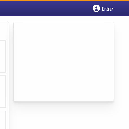
Entrar
Cadastrar empresa
Fazer login
Criar conta
.