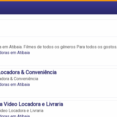
 em Atibaia. Filmes de todos os gêneros Para todos os gostos
doras em Atibaia
Locadora & Conveniência
adora & Conveniência
doras em Atibaia
ia Video Locadora e Livraria
ideo Locadora e Livraria
doras em Atibaia