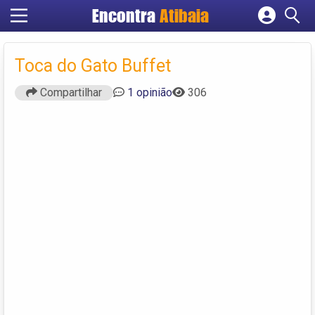
Encontra
Atibaia
Cadastrar empresa
Fazer login
Toca do Gato Buffet
Criar conta
Compartilhar
1 opinião
306