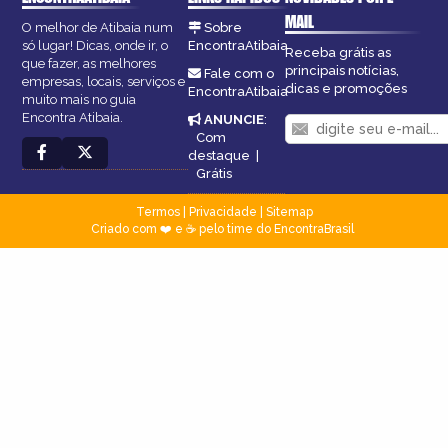
MAIL
O melhor de Atibaia num
Sobre
só lugar! Dicas, onde ir, o
EncontraAtibaia
Receba grátis as
que fazer, as melhores
principais notícias,
Fale com o
empresas, locais, serviços e
dicas e promoções
EncontraAtibaia
muito mais no guia
Encontra Atibaia.
ANUNCIE
:
Com
destaque
|
Grátis
Termos
|
Privacidade
|
Sitemap
Criado com ❤️ e ☕ pelo time do EncontraBrasil