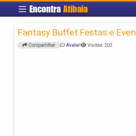
Encontra
Atibaia
Fantasy Buffet Festas e Eve
Compartilhar
Avalie!
Visitas: 202