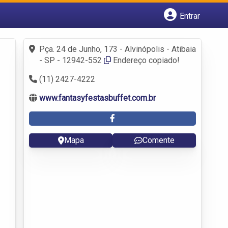
Entrar
Cadastrar empresa
Fazer login
Pça. 24 de Junho, 173 - Alvinópolis - Atibaia
Criar conta
- SP - 12942-552
Endereço copiado!
(11) 2427-4222
www.fantasyfestasbuffet.com.br
Mapa
Comente