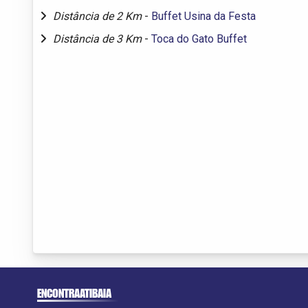
Distância de 2 Km
-
Buffet Usina da Festa
Distância de 3 Km
-
Toca do Gato Buffet
ENCONTRAATIBAIA