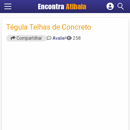
Encontra
Atibaia
Cadastrar empresa
Fazer login
Tégula Telhas de Concreto
Criar conta
Compartilhar
Avalie!
258