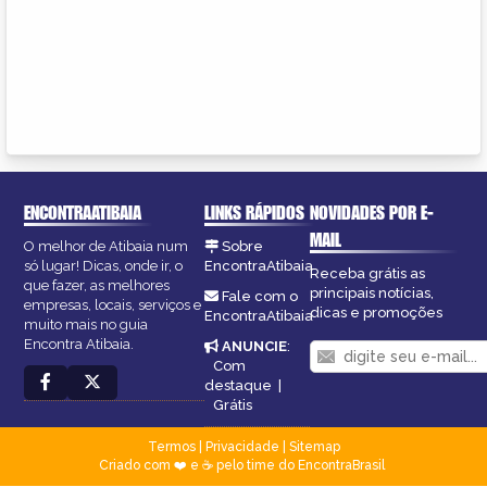
ENCONTRAATIBAIA
LINKS RÁPIDOS
NOVIDADES POR E-
MAIL
O melhor de Atibaia num
Sobre
só lugar! Dicas, onde ir, o
EncontraAtibaia
Receba grátis as
que fazer, as melhores
principais notícias,
Fale com o
empresas, locais, serviços e
dicas e promoções
EncontraAtibaia
muito mais no guia
Encontra Atibaia.
ANUNCIE
:
Com
destaque
|
Grátis
Termos
|
Privacidade
|
Sitemap
Criado com ❤️ e ☕ pelo time do EncontraBrasil