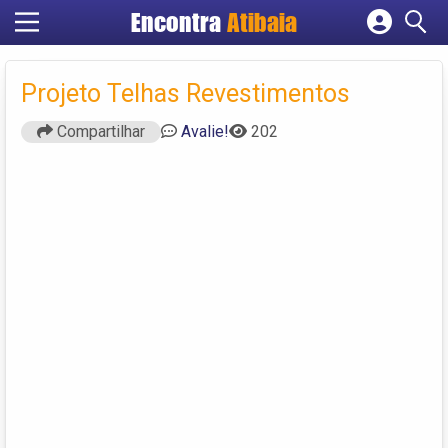
Encontra
Atibaia
Cadastrar empresa
Fazer login
Projeto Telhas Revestimentos
Criar conta
Compartilhar
Avalie!
202