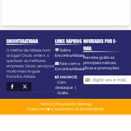
ENCONTRAATIBAIA
LINKS RÁPIDOS
NOVIDADES POR E-
MAIL
O melhor de Atibaia num
Sobre
só lugar! Dicas, onde ir, o
EncontraAtibaia
Receba grátis as
que fazer, as melhores
principais notícias,
Fale com o
empresas, locais, serviços e
dicas e promoções
EncontraAtibaia
muito mais no guia
Encontra Atibaia.
ANUNCIE
:
Com
destaque
|
Grátis
Termos
|
Privacidade
|
Sitemap
Criado com ❤️ e ☕ pelo time do EncontraBrasil