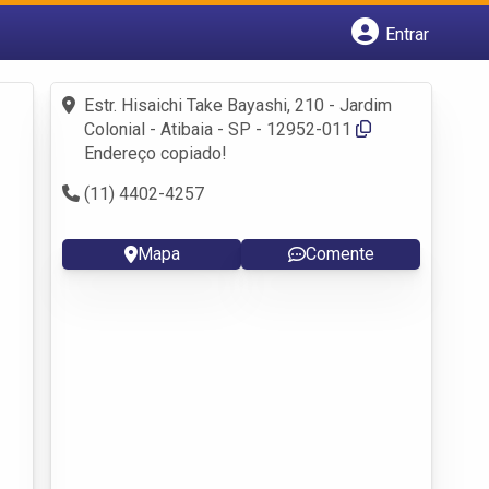
Entrar
Cadastrar empresa
Fazer login
Estr. Hisaichi Take Bayashi, 210 - Jardim
Criar conta
Colonial - Atibaia - SP - 12952-011
Endereço copiado!
(11) 4402-4257
Mapa
Comente