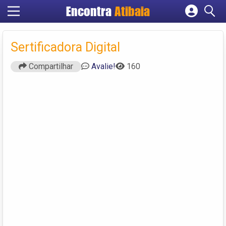
Encontra
Atibaia
Cadastrar empresa
Fazer login
Sertificadora Digital
Criar conta
Compartilhar
Avalie!
160