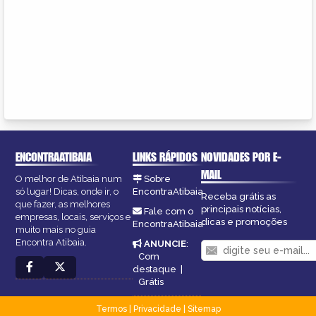
ENCONTRAATIBAIA
LINKS RÁPIDOS
NOVIDADES POR E-
MAIL
O melhor de Atibaia num
Sobre
só lugar! Dicas, onde ir, o
EncontraAtibaia
Receba grátis as
que fazer, as melhores
principais notícias,
Fale com o
empresas, locais, serviços e
dicas e promoções
EncontraAtibaia
muito mais no guia
Encontra Atibaia.
ANUNCIE
:
Com
destaque
|
Grátis
Termos
|
Privacidade
|
Sitemap