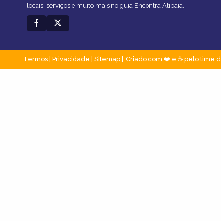
locais, serviços e muito mais no guia Encontra Atibaia.
Termos
|
Privacidade
|
Sitemap
Criado com ❤️ e ☕ pelo time d