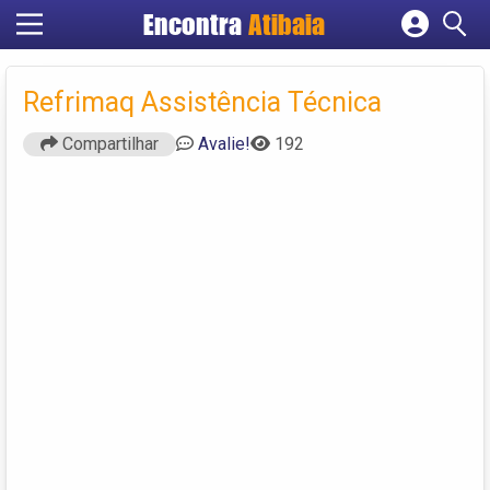
Encontra
Atibaia
Cadastrar empresa
Fazer login
Refrimaq Assistência Técnica
Criar conta
Compartilhar
Avalie!
192