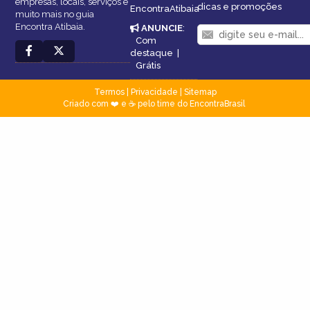
empresas, locais, serviços e
dicas e promoções
EncontraAtibaia
muito mais no guia
Encontra Atibaia.
ANUNCIE
:
Com
destaque
|
Grátis
Termos
|
Privacidade
|
Sitemap
Criado com ❤️ e ☕ pelo time do EncontraBrasil