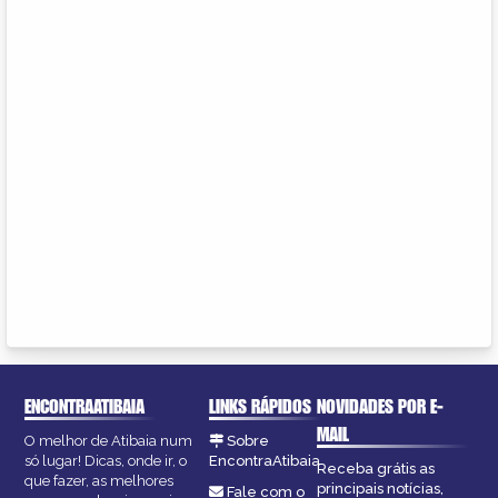
ENCONTRAATIBAIA
LINKS RÁPIDOS
NOVIDADES POR E-
MAIL
O melhor de Atibaia num
Sobre
só lugar! Dicas, onde ir, o
EncontraAtibaia
Receba grátis as
que fazer, as melhores
principais notícias,
Fale com o