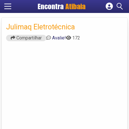
Encontra
Atibaia
Cadastrar empresa
Fazer login
Julimaq Eletrotécnica
Criar conta
Compartilhar
Avalie!
172