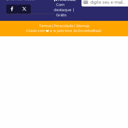
Com
destaque
|
Grátis
Termos
|
Privacidade
|
Sitemap
Criado com ❤️ e ☕ pelo time do EncontraBrasil