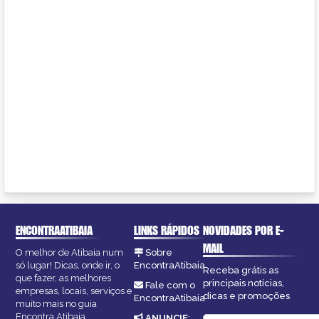
ENCONTRAATIBAIA
LINKS RÁPIDOS
NOVIDADES POR E-
MAIL
O melhor de Atibaia num
Sobre
só lugar! Dicas, onde ir, o
EncontraAtibaia
Receba grátis as
que fazer, as melhores
principais notícias,
Fale com o
empresas, locais, serviços e
dicas e promoções
EncontraAtibaia
muito mais no guia
Encontra Atibaia.
ANUNCIE
: