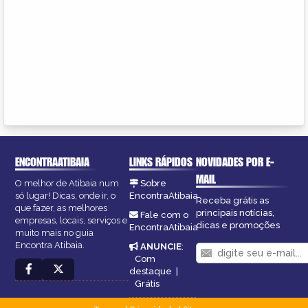
ENCONTRAATIBAIA
LINKS RÁPIDOS
NOVIDADES POR E-
MAIL
O melhor de Atibaia num
Sobre
só lugar! Dicas, onde ir, o
EncontraAtibaia
Receba grátis as
que fazer, as melhores
principais notícias,
Fale com o
empresas, locais, serviços e
dicas e promoções
EncontraAtibaia
muito mais no guia
Encontra Atibaia.
ANUNCIE
:
Com
destaque
|
Grátis