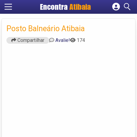
Encontra
Atibaia
Cadastrar empresa
Fazer login
Posto Balneário Atibaia
Criar conta
Compartilhar
Avalie!
174