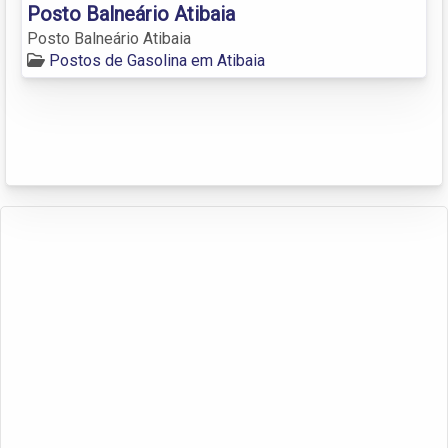
Posto Balneário Atibaia
Posto Balneário Atibaia
Postos de Gasolina em Atibaia