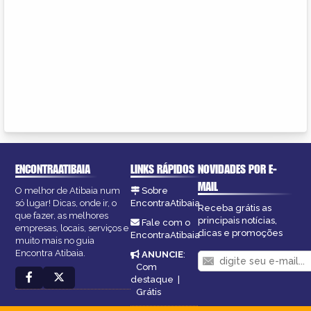
ENCONTRAATIBAIA
LINKS RÁPIDOS
NOVIDADES POR E-
MAIL
O melhor de Atibaia num
Sobre
só lugar! Dicas, onde ir, o
EncontraAtibaia
Receba grátis as
que fazer, as melhores
principais notícias,
Fale com o
empresas, locais, serviços e
dicas e promoções
EncontraAtibaia
muito mais no guia
Encontra Atibaia.
ANUNCIE
:
Com
destaque
|
Grátis