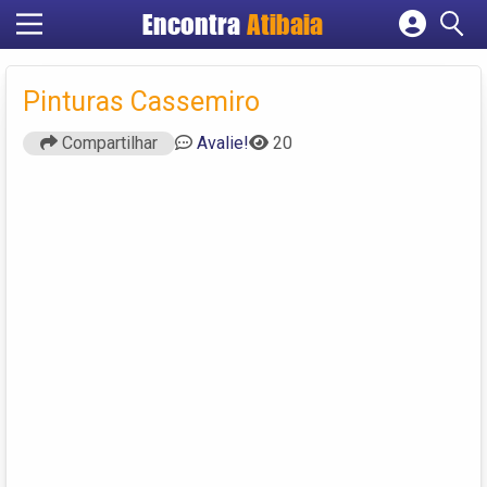
Encontra
Atibaia
Cadastrar empresa
Fazer login
Pinturas Cassemiro
Criar conta
Compartilhar
Avalie!
20