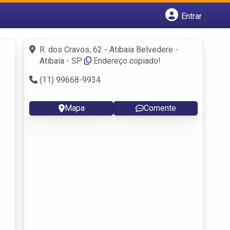
Entrar
Cadastrar empresa
Fazer login
R. dos Cravos, 62 - Atibaia Belvedere -
Criar conta
Atibaia - SP
Endereço copiado!
(11) 99668-9934
Mapa
Comente