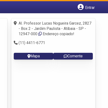
Entrar
Cadastrar empresa
Fazer login
Al. Professor Lucas Nogueira Garcez, 2827
Criar conta
- Box 2 - Jardim Paulista - Atibaia - SP -
12947-000
Endereço copiado!
(11) 4411-6771
Mapa
Comente