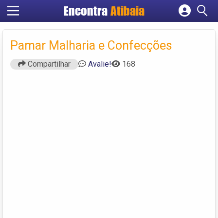
Encontra
Atibaia
Cadastrar empresa
Fazer login
Pamar Malharia e Confecções
Criar conta
Compartilhar
Avalie!
168