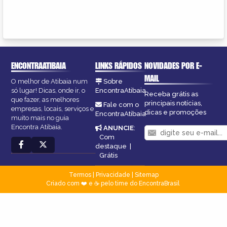
ENCONTRAATIBAIA
LINKS RÁPIDOS
NOVIDADES POR E-
MAIL
O melhor de Atibaia num
Sobre
só lugar! Dicas, onde ir, o
EncontraAtibaia
Receba grátis as
que fazer, as melhores
principais notícias,
Fale com o
empresas, locais, serviços e
dicas e promoções
EncontraAtibaia
muito mais no guia
Encontra Atibaia.
ANUNCIE
:
Com
destaque
|
Grátis
Termos
|
Privacidade
|
Sitemap
Criado com ❤️ e ☕ pelo time do EncontraBrasil