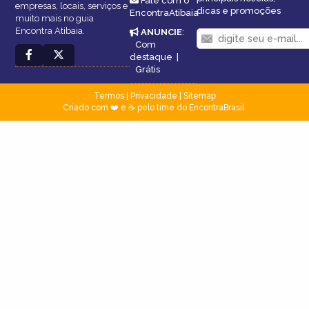
Fale com o
empresas, locais, serviços e
dicas e promoções
EncontraAtibaia
muito mais no guia
Encontra Atibaia.
ANUNCIE
:
Com
destaque
|
Grátis
Termos
|
Privacidade
|
Sitemap
Criado com ❤️ e ☕ pelo time do EncontraBrasil