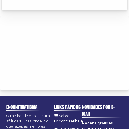
ENCONTRAATIBAIA
LINKS RÁPIDOS
NOVIDADES POR E-
MAIL
O melhor de Atibaia num
Sobre
só lugar! Dicas, onde ir, o
EncontraAtibaia
Receba grátis as
que fazer, as melhores
principais notícias,